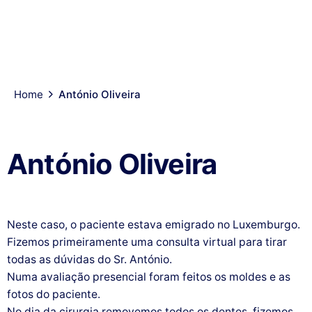
SOBRE
CASOS
CORPO
INÍCIO
TRATAMENTOS
CO
NÓS
CLÍNICOS
CLÍNICO
Home
António Oliveira
António Oliveira
Neste caso, o paciente estava emigrado no Luxemburgo.
Fizemos primeiramente uma consulta virtual para tirar
todas as dúvidas do Sr. António.
Numa avaliação presencial foram feitos os moldes e as
fotos do paciente.
No dia da cirurgia removemos todos os dentes, fizemos